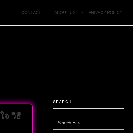
CONTACT
ABOUT US
PRIVACY POLICY
SEARCH
ใจ วิธี