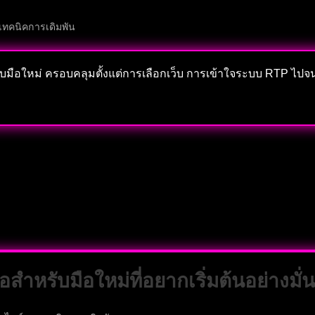
เทคนิคการเดิมพัน
มือใหม่ ครอบคลุมตั้งแต่การเลือกเว็บ การเข้าใจระบบ RTP ไปจ
อสำหรับมือใหม่ที่อยากเริ่มต้นอย่างมั่