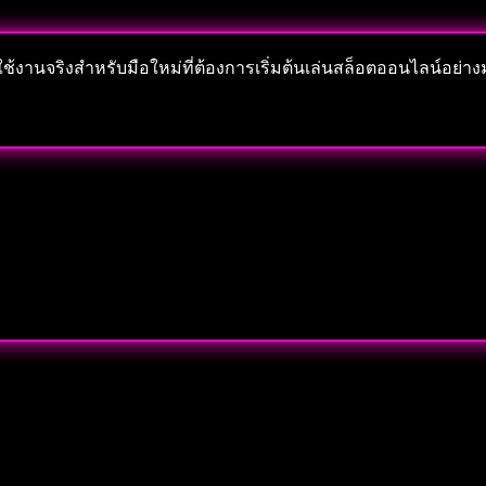
้งานจริงสำหรับมือใหม่ที่ต้องการเริ่มต้นเล่นสล็อตออนไลน์อย่าง