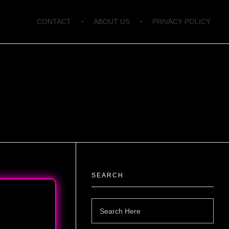
CONTACT
ABOUT US
PRIVACY POLICY
SEARCH