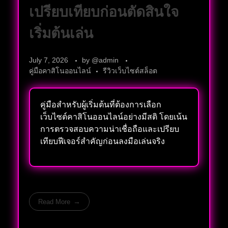
เปรียบเทียบก่อนตัดสินใจ
เริ่มต้นเล่น
July 7, 2026
by
@admin
คู่มือคาสิโนออนไลน์
รีวิวเว็บไซต์สล็อต
คู่มือสำหรับผู้เริ่มต้นที่ต้องการเลือก
เว็บไซต์คาสิโนออนไลน์อย่างมีสติ โดยเน้น
การตรวจสอบความน่าเชื่อถือและเปรียบ
เทียบฟีเจอร์สำคัญก่อนลงมือเล่นจริง
Read More