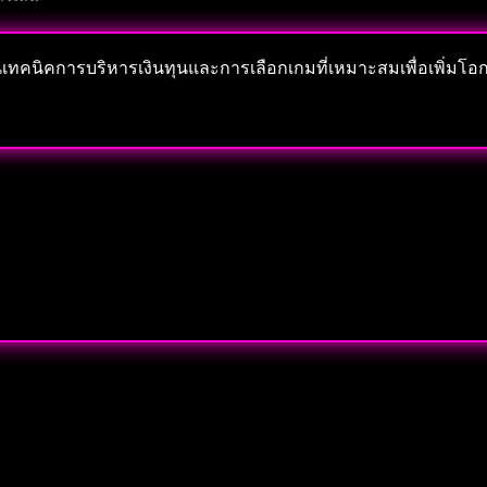
น้นเทคนิคการบริหารเงินทุนและการเลือกเกมที่เหมาะสมเพื่อเพิ่มโ