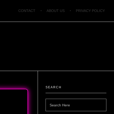
CONTACT
ABOUT US
PRIVACY POLICY
SEARCH