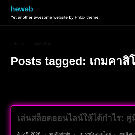
heweb
Yet another awesome website by Phlox theme.
Home
เกมคาสิโน
Posts tagged: เกมคาสิ
เล่นสล็อตออนไลน์ให้ได้กำไร: คู่ม
July 5, 2026
by
@admin
การพนันออนไลน์
เทคนิคก